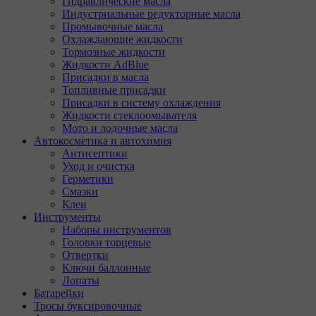
Гидравлические масла
Индустриальные редукторные масла
Промывочные масла
Охлаждающие жидкости
Тормозные жидкости
Жидкости AdBlue
Присадки в масла
Топливные присадки
Присадки в систему охлаждения
Жидкости стеклоомывателя
Мото и лодочные масла
Автокосметика и автохимия
Антисептики
Уход и очистка
Герметики
Смазки
Клеи
Инструменты
Наборы инструментов
Головки торцевые
Отвертки
Ключи баллонные
Лопаты
Батарейки
Тросы буксировочные