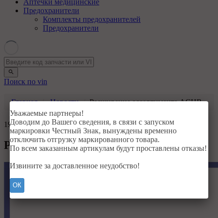
Аптечки медицинские
Предохранители
Комплекты предохранителей
Предохранители
Поиск по vin
Главная
Новости
Расширение ассортимента ACHR
Уважаемые партнеры!
Доводим до Вашего сведения, в связи с запуском
19.12.2024
маркировки Честный Знак, вынуждены временно
отключить отгрузку маркированного товара.
Расширение ассортимента ACHR
По всем заказанным артикулам будут проставлены отказы!
Извините за доставленное неудобство!
ОК